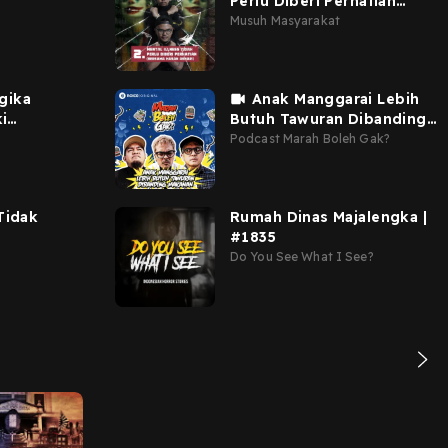
Perlu Diberi Perhatian
(ber...
Musuh Masyarakat
gika
Anak Manggarai Lebih
ki
Butuh Tawuran Dibanding
Makanan
Podcast Marah Boleh Gak?
Tidak
Rumah Dinas Majalengka |
#1835
Do You See What I See?