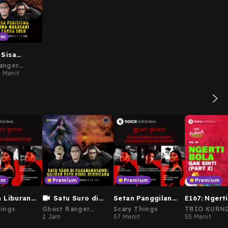
 Sisa
wa
anger
ma-
ia Premium
9 Menit
i di Hotel
olo | Ghost
 x Om Hao
 Liburan
Satu Suro di
Setan Panggilan
E167: Ngert
Parangkusumo |
Bapak & Kuburan
Gak Sih?! (P
hings
Ghost Ranger
Scary Things
TRIO KURN
m6Cerita
Ghost Ranger x Om
Tengah Rumah
Indonesia Premium
2 Jam
57 Menit
(Vincent De
55 Menit
Andre)
Hao
#1Malam6Cerita