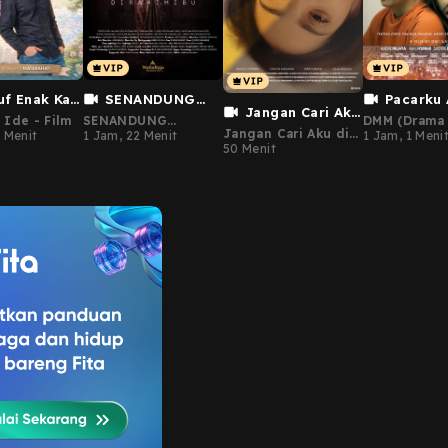
uf Enak Kali
SENANDUNG
Pacarku 
Jangan Cari Aku
KEMATIAN DI
Tiriku
 Ide - Film
SENANDUNG
DMM (Drama
di Rumah Kita
Jangan Cari Aku di
RAHIM IBU
 Menit
KEMATIAN DI
1 Jam, 22 Menit
Minggu)
1 Jam, 1 Meni
Rumah Kita
50 Menit
RAHIM IBU