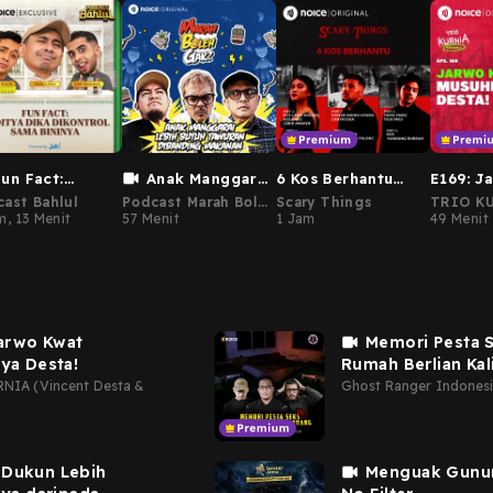
Fun Fact:
Anak Manggarai
6 Kos Berhantu
E169: J
itya Dika
Lebih Butuh
#1Malam6Cerita
Musuhny
ast Bahlul
Podcast Marah Boleh
Scary Things
TRIO K
ontrol Sama
Tawuran Dibanding
m, 13 Menit
Gak?
57 Menit
1 Jam
(Vincen
49 Menit
Andre)
inya
Makanan
Jarwo Kwat
Memori Pesta 
ya Desta!
Rumah Berlian Kal
Ghost Range...
NIA (Vincent Desta &
Ghost Ranger Indones
 Dukun Lebih
Menguak Gunun