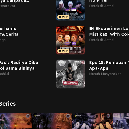
ya daripada
No Filter
! (bersama G...
syarakat
Detektif Astral
erhantu
Eksperimen Lo
m6Cerita
Mistika!!! With Co
Pardede
ings
Detektif Astral
Fact: Raditya Dika
Eps 15: Penipuan 
ol Sama Bininya
Apa-Apa
ahlul
Musuh Masyarakat
eries