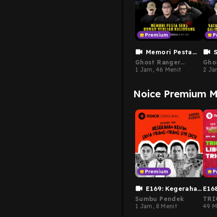
Memori Pesta
Seks Rumah Berlian
Par
Ghost Ranger
Gho
Kaliurang | Ghost
Gho
Indonesia Premium
1 Jam, 46 Menit
Ind
2 J
Ranger x Om Hao
Hao
Noice Premium Ma
E169: Kegerahan
E168
Remin Sama
Libu
Sumbu Pendek
TRI
Orang-Orang Sok
Kurn
1 Jam, 8 Menit
(Vin
49 M
And
Lucu