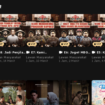
Bertanya | JADI
t
SATU Project
8: Jadi Penjilat
E7: Kami
E6: Joget MBG
E5: 
im Tidak Apa-
Mendukung
itu Bagus! MBG
Indones
an Masyarakat
Lawan Masyarakat
Lawan Masyarakat
Lawan M
! (bersama
Program Kopdes!
Harus Dilanjutkan!
Baik Saj
m, 14 Menit
1 Jam, 10 Menit
1 Jam, 2 Menit
1 Jam, 4 
an Nasbi)
(bersama Ust. Felix
(bersama Hendrik
(Bersam
Siauw)
Irawan 'MBG')
Pragiwa