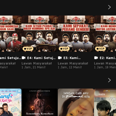
Kami Setuju
E4: Kami Setuju
E3: Kami
E2: Kami
ia Baik-
Pejabat Boleh
Sepakat Perang
Mendukung
asyarakat
Lawan Masyarakat
Lawan Masyarakat
Lawan Masya
a!
Ngomong Apa Aja!
Gender!
Listrik 50 J
Menit
1 Jam, 21 Menit
1 Jam, 12 Menit
1 Jam, 18 Men
a Pandji
(Bersama S
ksono)
Dower)