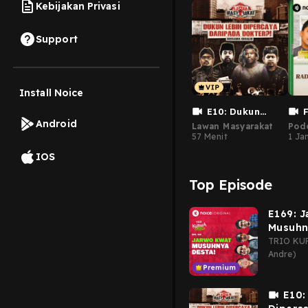
Kebijakan Privasi
Support
Install Noice
E10: Dukun
Android
Lebih Dipercaya
Rad
Lawan Masyarakat
Podc
daripada Dokter?!
Dik
57 Menit
1 Ja
(bersama Geralio)
Bin
IOS
Top Episode
E169: 
Musuhn
TRIO KUR
Andre)
E10: