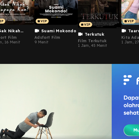
Gak Nikah
Suami Mokondo
Taar
Terkutuk
apa Kan?
Ya
ort Film
Adsfort Film
Kita Ada
Film Terkutuk
m, 16 Menit
9 Menit
1 Jam, 27
1 Jam, 45 Menit