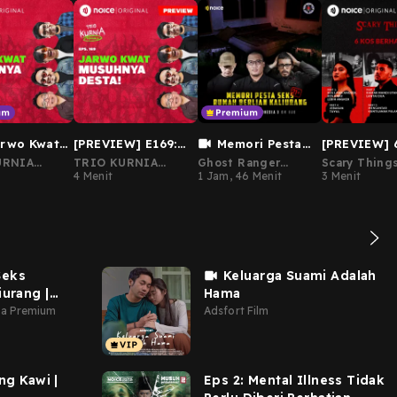
arwo Kwat
[PREVIEW] E169:
Memori Pesta
[PREVIEW] 
a Desta!
Jarwo Kwat
Seks Rumah Berlian
Berhantu
URNIA
TRIO KURNIA
Ghost Ranger
Scary Thing
Musuhnya Desta!
Kaliurang | Ghost
#1Malam6Ce
t Desta &
(Vincent Desta &
4 Menit
Indonesia Premium
1 Jam, 46 Menit
3 Menit
Andre)
Ranger x Om Hao
Seks
Keluarga Suami Adalah
iurang |
Hama
ia Premium
Adsfort Film
g Kawi |
Eps 2: Mental Illness Tidak