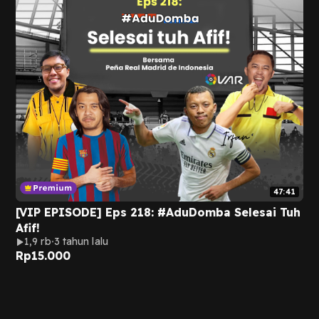
47:41
[VIP EPISODE] Eps 218: #AduDomba Selesai Tuh
Afif!
1,9 rb
3 tahun lalu
Rp
15.000