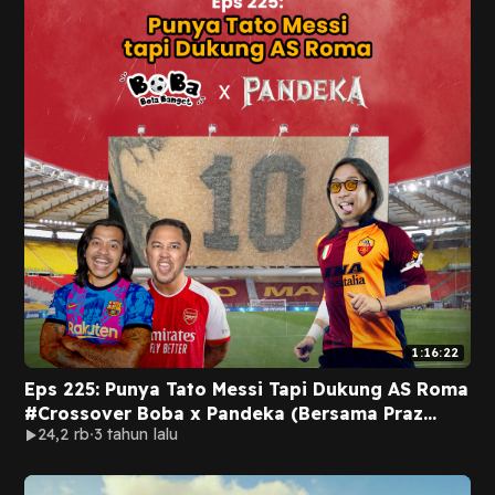
1:16:22
Eps 225: Punya Tato Messi Tapi Dukung AS Roma
#Crossover Boba x Pandeka (Bersama Praz
24,2 rb
3 tahun lalu
Teguh)