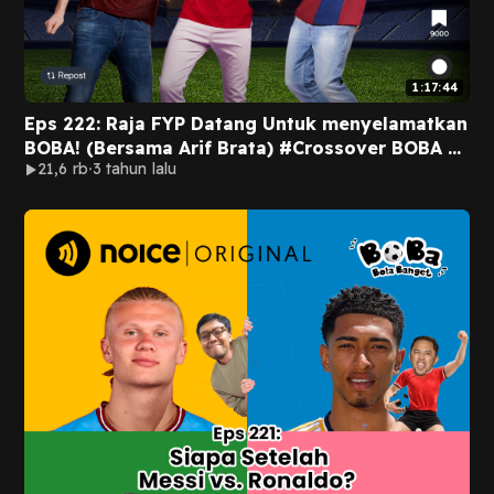
1:17:44
Eps 222: Raja FYP Datang Untuk menyelamatkan
BOBA! (Bersama Arif Brata) #Crossover BOBA x
21,6 rb
3 tahun lalu
Podcast Kena Mental