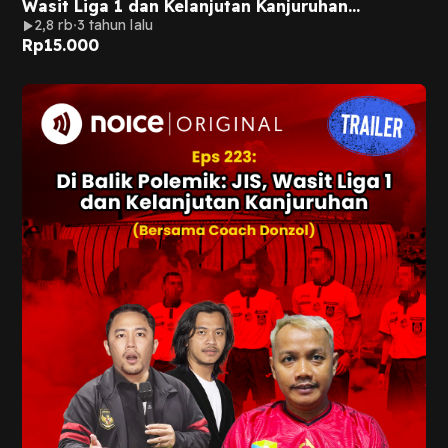
Wasit Liga 1 dan Kelanjutan Kanjuruhan
2,8 rb
3 tahun lalu
(Bersama Coach Donzol)
Rp
15.000