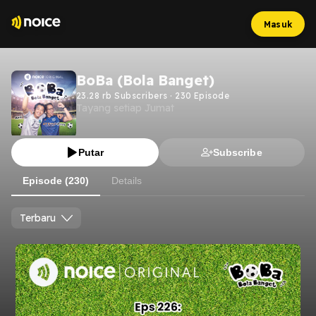
Masuk
BoBa (Bola Banget)
23.28 rb
Subscribers
·
230
Episode
Tayang setiap Jumat
Putar
Subscribe
Episode (230)
Details
Terbaru