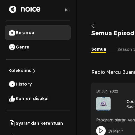
Semua Episod
Beranda
Genre
Semua
Season 
Koleksimu
Radio Mercu Buana
History
10 Juni 2022
Konten disukai
Coc
Radi
Program siaran yan
Syarat dan Ketentuan
19 Menit