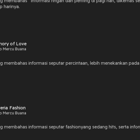
ng membahas informasi ringan dan penting di pagi hari, dikemas 
p harinya.
ory of Love
o Mercu Buana
g membahas informasi seputar percintaan, lebih menekankan pada kis
eria Fashion
o Mercu Buana
g membahas informasi seputar fashionyang sedang hits, serta inform