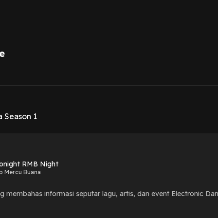
e
1
 Season 1
onight RMB Night
o Mercu Buana
g membahas informasi seputar lagu, artis, dan event Electronic D