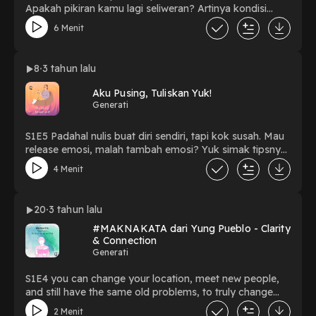
Apakah pikiran kamu lagi seliweran? Artinya kondisi
mental kamu lagi butuh penguatan supaya tetap lentur,
6 Menit
di sinilah peran latihan mental seperti meditasi
dibutuhkan. Kata kunci yang penting dieksplorasi: 1.
Here's What Mindfulness Is (and Isn't) Good For by
8
3 tahun lalu
Daniel Goleman; 2. Meditation by Tsamara Fahrana
(Podcast); 3. Breath Ball (video); dan 4. White Noise.
Aku Pusing, Tuliskan Yuk!
Powered by Firstory Hosting Powered by Firstory
Generati
Hosting Powered by Firstory Hosting
S1E5 Padahal nulis buat diri sendiri, tapi kok susah. Mau
release emosi, malah tambah emosi? Yuk simak tipsnya,
supaya curhat lewat tulisan tetap melegakan! Powered
4 Menit
by Firstory Hosting Powered by Firstory Hosting
Powered by Firstory Hosting
20
3 tahun lalu
#MAKNAKATA dari Yung Pueblo - Clarity
& Connection
Generati
S1E4 you can change your location, meet new people,
and still have the same old problems, to truly change
your life, you need to look inward, get to know and love
2 Menit