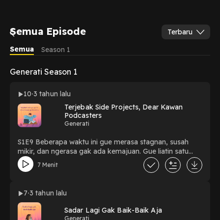
Semua Episode
Terbaru
Semua
Season 1
Generati Season 1
10
3 tahun lalu
Terjebak Side Projects, Dear Kawan
Podcasters
Generati
S1E9 Beberapa waktu ini gue merasa stagnan, susah
mikir, dan ngerasa gak ada kemajuan. Gue liatin satu
satu pola kerja dari buku catatan harian, rupanya yang
7 Menit
gue kerjain sebetulnya itu-itu aja, tapi rasanya gak
pernah tuntas. Yes! siapa yang akrab dengan situasi
kaya gini. Link referensi tulisan klik di sini! Powered by
7
3 tahun lalu
Firstory Hosting
Sadar Lagi Gak Baik-Baik Aja
Generati