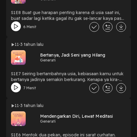
S1E8 Buat gue harapan penting karena di usia saat ini,
buat sadar lagi ketika gagal itu gak se-lancar kaya pas
lagi muda, mimpi kaya jadi barang langka, yang penting
6 Menit
selesai kerja aja hari ini, gak ada tujuan lagi, harapan
kaya jadi sandaran pas lagi kesulitan, kamu mengalami
hal yang sama? Shout out! Powered by Firstory Hosting
11
3 tahun lalu
Bertanya, Jadi Seni yang Hilang
Generati
S1E7 Seiring bertambahnya usia, kebiasaan kamu untuk
bertanya jadinya semakin berkurang. Kenapa ya kira-
kira? Kalau kamu ingat-ingat lagi, sejak masa sekolah,
7 Menit
murid yang diapresiasi guru biasanya dia yang bisa
menjawab pertanyaan dengan tepat, tapi ada gak ya
kira-kira murid yang dikasih pengakuan karena
11
3 tahun lalu
mengajukan pertanyaan yang kritis. Powered by Firstory
Hosting
Mendengarkan Diri, Lewat Meditasi
Generati
S1E6 Mentok dua pekan, episode ini sarat curhatan.