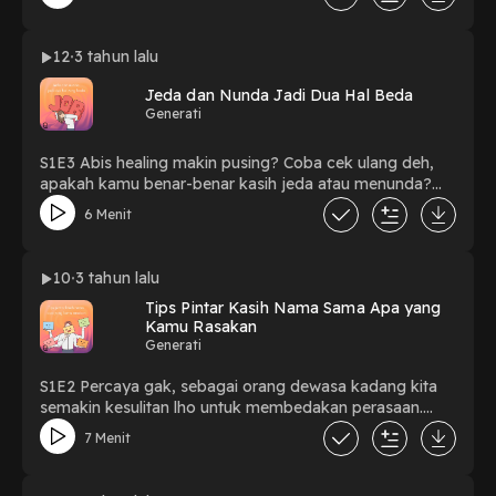
yourself, and heal the trauma and dense conditioning in
your mind. this is how you get to the root. internal
changes have a significant external impact. - Clarity &
12
3 tahun lalu
Connection, Yung Pueblo, hal. 9 Powered by Firstory
Hosting Powered by Firstory Hosting Powered by
Jeda dan Nunda Jadi Dua Hal Beda
Firstory Hosting
Generati
S1E3 Abis healing makin pusing? Coba cek ulang deh,
apakah kamu benar-benar kasih jeda atau menunda?
Powered by Firstory Hosting Powered by Firstory
6 Menit
Hosting Powered by Firstory Hosting
10
3 tahun lalu
Tips Pintar Kasih Nama Sama Apa yang
Kamu Rasakan
Generati
S1E2 Percaya gak, sebagai orang dewasa kadang kita
semakin kesulitan lho untuk membedakan perasaan.
Kamu bisa banget gak ngeuh kalau sebenarnya lagi
7 Menit
ngerasa sedih mendalam ketika tertawa lebih kencang
dari biasanya. Hayo, akrab sama situasi kaya gini?
Powered by Firstory Hosting Powered by Firstory