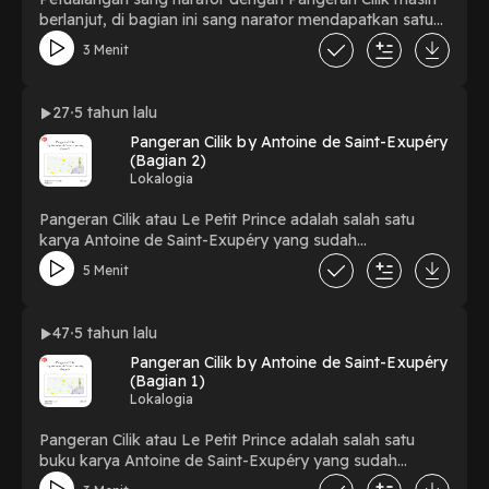
berlanjut, di bagian ini sang narator mendapatkan satu
titik cerah dari mana asal Pangeran Cilik yang tiba-tiba
3 Menit
saja hadir di depannya.
27
5 tahun lalu
Pangeran Cilik by Antoine de Saint-Exupéry
(Bagian 2)
Lokalogia
Pangeran Cilik atau Le Petit Prince adalah salah satu
karya Antoine de Saint-Exupéry yang sudah
diterjemahkan ke banyak bahasa. Cerita yang seperti
5 Menit
diperuntukkan kepada anak-anak ini juga bisa dijadikan
bahan renungan oleh para orang dewasa atas kejadian-
kejadian yang telah mereka lewatkan dalam perjalanan
47
5 tahun lalu
hidup. Pada bagian kedua ini, sang narator untuk
Pangeran Cilik by Antoine de Saint-Exupéry
pertama kalinya bertemu dengan sang Pangeran Cilik.
(Bagian 1)
Ikuti petualangan mereka bersama Lokalogia.
Lokalogia
Pangeran Cilik atau Le Petit Prince adalah salah satu
buku karya Antoine de Saint-Exupéry yang sudah
diterjemahkan ke dalam banyak bahasa. Cerita yang