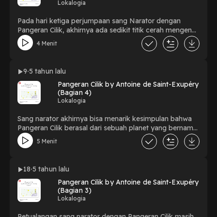
Lokalogia
Pada hari ketiga perjumpaan sang Narator dengan
Pangeran Cilik, akhirnya ada sedikit titik cerah mengenai
bagaimana keadaan tempat asal Pangeran Cilik yang
4 Menit
bisa diketahui oleh sang Narator. Pada bagian ini,
Pangeran Cilik juga mencoba ingin menyampaikan
pentingnya sebuah skala prioritas dan bahaya dari
9
5 tahun lalu
prokrastinasi. Simak cerita selengkapnya! Selamat
Pangeran Cilik by Antoine de Saint-Exupéry
mendengarkan.
(Bagian 4)
Lokalogia
Sang narator akhirnya bisa menarik kesimpulan bahwa
Pangeran Cilik berasal dari sebuah planet yang bernama
B-612.
5 Menit
18
5 tahun lalu
Pangeran Cilik by Antoine de Saint-Exupéry
(Bagian 3)
Lokalogia
Petualangan sang narator dengan Pangeran Cilik masih