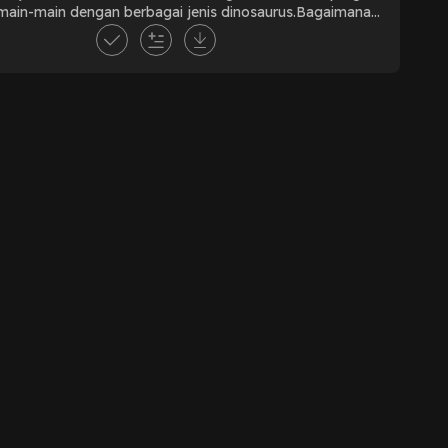
main-main dengan berbagai jenis dinosaurus.Bagaimana
n tayang di aplikasi Noice dan di website www.noice.id