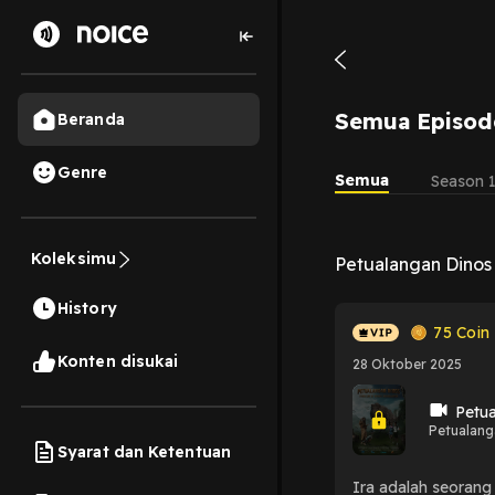
Semua Episod
Beranda
Genre
Semua
Season 
Koleksimu
Petualangan Dinos 
History
75
Coin
Konten disukai
28 Oktober 2025
Petua
Petualanga
Syarat dan Ketentuan
Ira adalah seorang