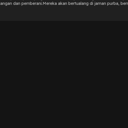
langan dan pemberani.Mereka akan bertualang di jaman purba, ber
jutnya? Apakah mereka bisa kembali ke jaman sekarang?Film ini aka