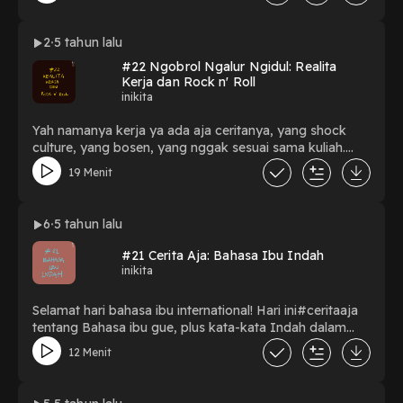
2
5 tahun lalu
#22 Ngobrol Ngalur Ngidul: Realita
Kerja dan Rock n' Roll
inikita
Yah namanya kerja ya ada aja ceritanya, yang shock
culture, yang bosen, yang nggak sesuai sama kuliah.
#ngobrolngalurngidul lagi nih sama Eja tentang realita
19 Menit
kerja dan rock n' roll nya. Apapun kerjanya yang penting
halal yaaa.
6
5 tahun lalu
#21 Cerita Aja: Bahasa Ibu Indah
inikita
Selamat hari bahasa ibu international! Hari ini#ceritaaja
tentang Bahasa ibu gue, plus kata-kata Indah dalam
Bahasa Indonesia. Mungkin bisa jadi inspirasi nama
12 Menit
anak.