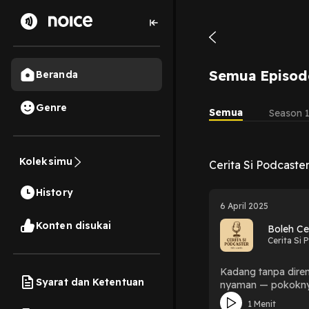
Semua Episod
Beranda
Genre
Semua
Season 
Koleksimu
Cerita Si Podcaste
History
6 April 2025
Konten disukai
Boleh Ce
Cerita Si 
Kadang tanpa direnc
Syarat dan Ketentuan
nyaman — pokoknya, 
banyaknya cerita ya
1 Menit