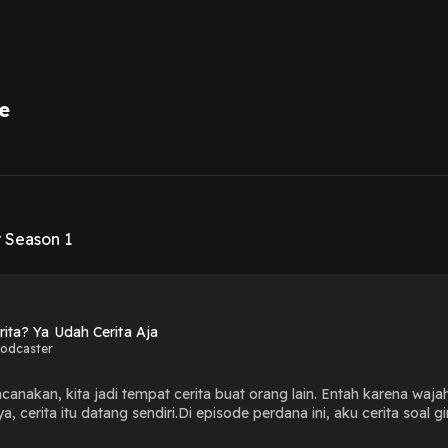
e
1
r Season 1
rita? Ya Udah Cerita Aja
Podcaster
anakan, kita jadi tempat cerita buat orang lain. Entah karena waja
cerita itu datang sendiri.Di episode perdana ini, aku cerita soal gi
ng pernah mampir… dan akhirnya, aku pikir: ya udah, cerita aja.