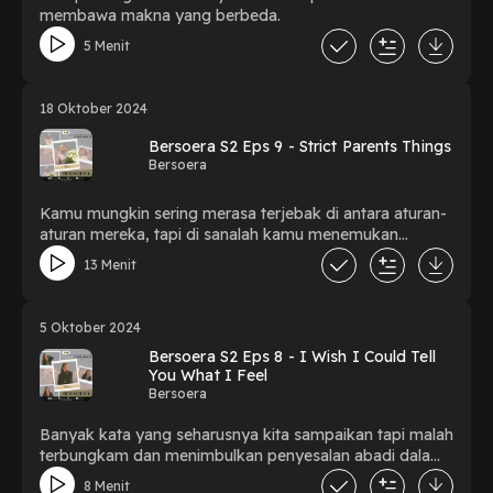
membawa makna yang berbeda.
5 Menit
18 Oktober 2024
Bersoera S2 Eps 9 - Strict Parents Things
Bersoera
Kamu mungkin sering merasa terjebak di antara aturan-
aturan mereka, tapi di sanalah kamu menemukan
kekuatan yang bahkan mereka sendiri tak sadari.
13 Menit
5 Oktober 2024
Bersoera S2 Eps 8 - I Wish I Could Tell
You What I Feel
Bersoera
Banyak kata yang seharusnya kita sampaikan tapi malah
terbungkam dan menimbulkan penyesalan abadi dalam
hidup kita. So, jangan takut dan gengsi untuk kasih tau
8 Menit