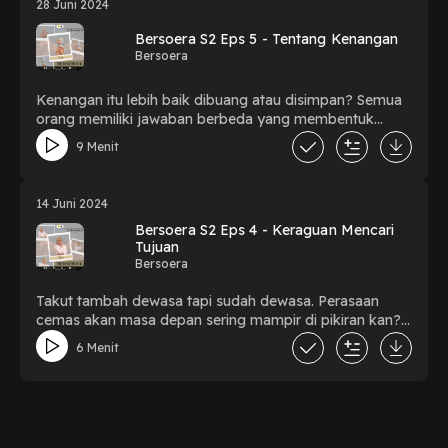
28 Juni 2024
Bersoera S2 Eps 5 - Tentang Kenangan
Bersoera
Kenangan itu lebih baik dibuang atau disimpan? Semua
orang memiliki jawaban berbeda yang membentuk
dirinya sekarang. Kalau kamu, tim yang mana?
9 Menit
14 Juni 2024
Bersoera S2 Eps 4 - Keraguan Mencari
Tujuan
Bersoera
Takut tambah dewasa tapi sudah dewasa. Perasaan
cemas akan masa depan sering mampir di pikiran kan?
Jangan takut! Sini cerita bareng Naya di podcast
6 Menit
bersoera. Ayo kita hadapi masa depan bersama, satu
langkah kecil pada satu waktu.