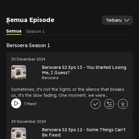
Semua Episode
Terbaru
Semua
Season 1
Bersoera Season 1
20 Desember 2024
Bersoera S2 Eps 13 - You Started Losing
Me, I Guess?
Bersoera
Sometimes, it's not the fights or the silence that breaks
us, it's the slow fading. One moment, we were
everything to each other, and now, we're strangers with
7 Menit
shared memories. How do you hold on when the bond
you once cherished begins to slip away? Or maybe...
letting go is the only way forward.
29 November 2024
Bersoera S2 Eps 12 - Some Things Can't
Be Fixed