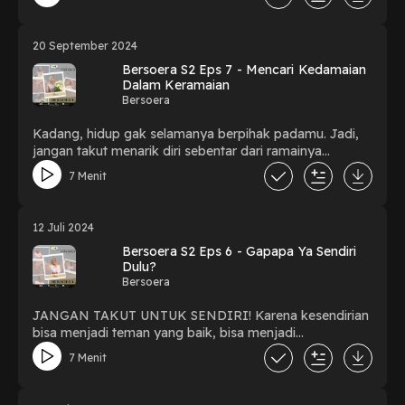
apa yang kamu rasakan kepada orang yang kamu cinta!
20 September 2024
Bersoera S2 Eps 7 - Mencari Kedamaian
Dalam Keramaian
Bersoera
Kadang, hidup gak selamanya berpihak padamu. Jadi,
jangan takut menarik diri sebentar dari ramainya
hidupmu untuk menikmati kedamaian yang sudah lama
7 Menit
menghilang.
12 Juli 2024
Bersoera S2 Eps 6 - Gapapa Ya Sendiri
Dulu?
Bersoera
JANGAN TAKUT UNTUK SENDIRI! Karena kesendirian
bisa menjadi teman yang baik, bisa menjadi
kesempatan untuk kita merawat diri, untuk mengejar
7 Menit
mimpi-mimpi yang tertunda, dan untuk menyadari
bahwa kebahagiaan kita tidak tergantung pada orang
lain, tetapi diri kita sendiri.