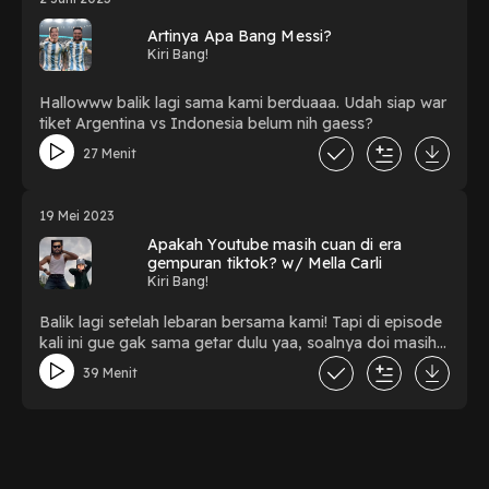
Artinya Apa Bang Messi?
Kiri Bang!
Hallowww balik lagi sama kami berduaaa. Udah siap war
tiket Argentina vs Indonesia belum nih gaess?
27 Menit
19 Mei 2023
Apakah Youtube masih cuan di era
gempuran tiktok? w/ Mella Carli
Kiri Bang!
Balik lagi setelah lebaran bersama kami! Tapi di episode
kali ini gue gak sama getar dulu yaa, soalnya doi masih
liburan puanjanggg. Tapi tenang, gue gak sendiri, di
39 Menit
episode kali ini gue bersamaaaa... Mella Carli sang
content creator tiktokkkk.