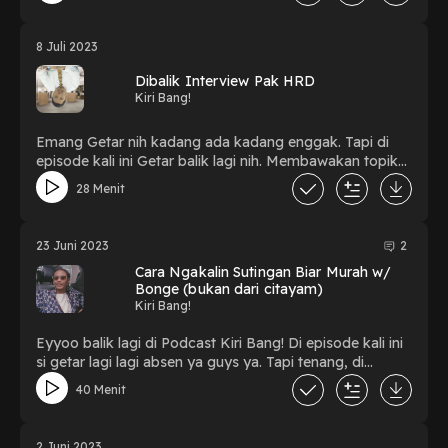
8 Juli 2023
Dibalik Interview Pak HRD
Kiri Bang!
Emang Getar nih kadang ada kadang enggak. Tapi di
episode kali ini Getar balik lagi nih. Membawakan topik
tentang konten yang pernah viral di zamannya.
28 Menit
23 Juni 2023
2
Cara Ngakalin Sutingan Biar Murah w/
Bonge (bukan dari citayam)
Kiri Bang!
Eyyoo balik lagi di Podcast Kiri Bang! Di episode kali ini
si getar lagi lagi absen ya guys ya. Tapi tenang, di
episode kali ini isinya daging semua kok.
40 Menit
2 Juni 2023