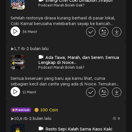
Energi Chef Coki Dihabisin Jirayut!
Podcast Marah Boleh Gak?
Setelah restonya dirasa kurang berhasil di pasar lokal,
Coki Kamal berusaha melebarkan sayap ke kancah
internasional. Dan karena itu.. kali ini spesial sudah
56 Menit
datang pembeli pertama setelah sekian lama. Nggak
tanggung-tanggung langsung datang dari Thailand!
Katanya sih mau studi banding perihal menu ya..Kita
1,7 rb
2 bulan lalu
lihat segala usulan beneran bikin perubahan atau cuman
bikin marah lagi marah lagi!
Ada Tawa, Marah, dan Serem. Semua
Lengkap di Noice...
Podcast Marah Boleh Gak?
Semua keseruan yang baru aja kamu lihat, cuma
sebagian kecil dari cerita yang ada di Noice. Temukan
dan dengarkan episode lengkapnya, klik link di bawah
11 Menit
ini.1. Trio Kurnia X Jangan Berhenti Nongkrong - E164:
Wancoy Lagi Aja Juaranya!2. Lawan Masyarakat - E4:
Kami Setuju Pejabat Boleh Ngomong Apa Aja!3.
100
Coin
Podcast Marah Boleh Gak? - Resto Sepi Kalah Sama
Kaos Kaki4. Trio Kurnia Podtoon - Sholeh Solihun "Si
10,6 rb
2 bulan lalu
9
Mulut Racun" Klarifikasi! Tapi Kok Malah Bikin Desta
Makin Emosi? | Podtoon #25. Jangan Berhenti
Resto Sepi Kalah Sama Kaos Kaki