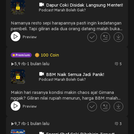
Dapur Coki Disidak Langsung Menteri!
Podcast Marah Boleh Gak?
Namanya resto sepi harapannya pasti ingin kedatangan
pembeli. Tapi giliran ada dua orang datang malah bukan
buat makan, mereka justru dari kementerian!
Preview
Kementerian yang kebetulan sedang sidak tempat
usaha 'kurang ramai' buat ditawarkan untuk dialih fungsi
menjadi koperasi desa Merah Putih.Jadinya tidak perlu
100
Coin
diubah terlalu banyak karena sedari awal kebetulan
sudah sama.. sama-sama sepi dan stok lebih banyak
5,9 rb
1 bulan lalu
5
kosongnya!
BBM Naik Semua Jadi Panik!
Podcast Marah Boleh Gak?
Makin hari rasanya kondisi makin chaos aja! Gimana
nggak? Giliran nilai rupiah menurun, harga BBM malah
naik tinggi. Jelas semua warga kesel, semua warga
Preview
marah. Chef Coki dan Chef Kamal kebetulan kan bagian
dari warga.. jadi boleh dong meluapkan segala keluh
kesahnya juga di sini?Rupiah anjlok, harga-harga naik,
9,7 rb
1 bulan lalu
3
pajaknya gede, giliran ukuran tahu tempe harus makin
dikecilin. Pusing!