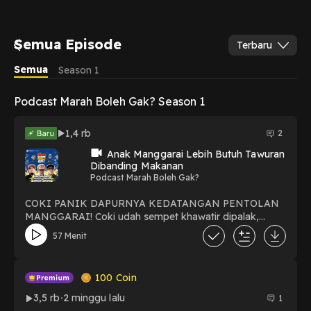
Semua Episode
Terbaru
Semua
Season 1
Podcast Marah Boleh Gak? Season 1
1,4 rb
2
Anak Manggarai Lebih Butuh Tawuran
Dibanding Makanan
Podcast Marah Boleh Gak?
COKI PANIK DAPURNYA KEDATANGAN PENTOLAN
MANGGARAI! Coki udah sempet khawatir dipalak,
ternyata yang dateng orang-orang yang udah pada
57 Menit
tobat! Tapi dari obrolan ini Coki jadi tau sisi positifnya
warga Manggarai loh, mereka kompak…. Kompak
tawurannya!Obrolan malah jadi nyambung soalnya ya
100
Coin
kebetulan Coki sama mereka pernah 'nyobain barang
yang sama'.
3,5 rb
2 minggu lalu
1