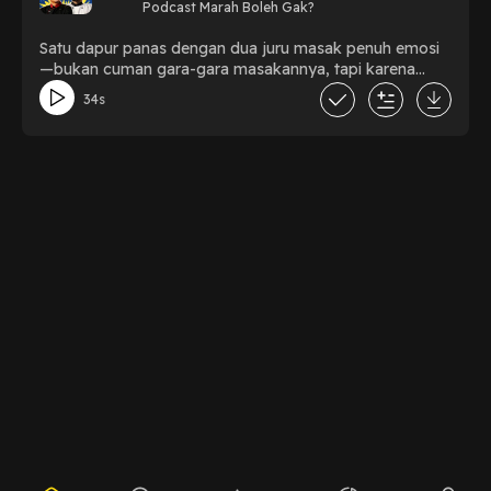
Podcast Marah Boleh Gak?
makin kacau?!
Satu dapur panas dengan dua juru masak penuh emosi
—bukan cuman gara-gara masakannya, tapi karena
keresahan-keresahan ke hal-hal bodoh di sekitar kita!
34s
Setiap amukan bukan cuman teriakan, itu justru nutrisi
atas nalar yang harus dijaga! Ayo ikutan masak bareng!