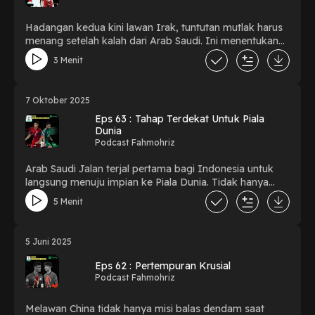
Hadangan kedua kini lawan Irak, tuntutan mutlak harus
menang setelah kalah dari Arab Saudi. Ini menentukan
apakah indonesia "Jalan terus atau mati" untuk impian
3 Menit
lolos ke Piala Dunia 2026.
7 Oktober 2025
Eps 63 : Tahap Terdekat Untuk Piala
Dunia
Podcast Fahmohriz
Arab Saudi Jalan terjal pertama bagi Indonesia untuk
langsung menuju impian ke Piala Dunia. Tidak hanya
faktor teknis, juga faktor non teknis akan diuji. Harapan
5 Menit
dan impian kita tetap sama lolos untuk ke Piala Dunia.
5 Juni 2025
Eps 62 : Pertempuran Krusial
Podcast Fahmohriz
Melawan China tidak hanya misi balas dendam saat