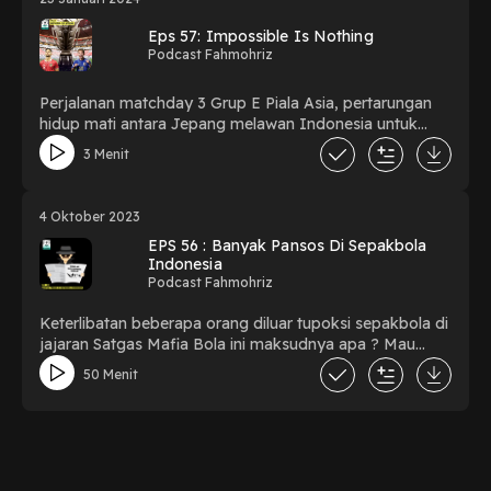
Eps 57: Impossible Is Nothing
Podcast Fahmohriz
Perjalanan matchday 3 Grup E Piala Asia, pertarungan
hidup mati antara Jepang melawan Indonesia untuk
lolos ke babak 16 besar. Tidak ada yg tidak mungkin,
3 Menit
kemustahilan itu tidak ada. Ayo Garuda 🇮🇩
4 Oktober 2023
EPS 56 : Banyak Pansos Di Sepakbola
Indonesia
Podcast Fahmohriz
Keterlibatan beberapa orang diluar tupoksi sepakbola di
jajaran Satgas Mafia Bola ini maksudnya apa ? Mau
caper, pansos, cari panggung untuk sebuah exposure ?
50 Menit
Udahlah capek gini-gini mulu