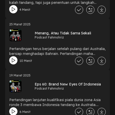
kalah tandang, tapi juga penentuan untuk langkah
kelolosan selanjutnya untuk kampanye menuju Piala
4 Menit
Dunia
25 Maret 2025
Menang, Atau Tidak Sama Sekali
Podcast Fahmohriz
Pertandingan terus berjalan setelah pulang dari Australia,
bersiap menghadapi Bahrain. Pertandingan maha
penting bagi Indonesia. Menang harga mati, kalau masih
10 Menit
ingin untuk lolos ke Piala Dunia.
19 Maret 2025
Eps 60: Brand New Eyes Of Indonesia
Podcast Fahmohriz
Pertandingan lanjutan kualifikasi piala dunia zona Asia
ronde 3 membawa Indonesia tandang ke Australia.
Dengan era baru, wajah baru, materi baru optimisme
6 Menit
tinggi meraih poin maksimal untuk lolos ke piala dunia.