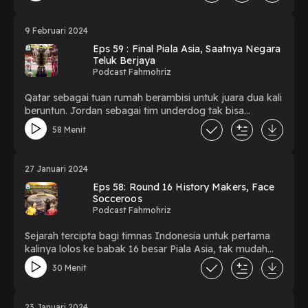
9 Februari 2024
Eps 59 : Final Piala Asia, Saatnya Negara
Teluk Berjaya
Podcast Fahmohriz
Qatar sebagai tuan rumah berambisi untuk juara dua kali
beruntun. Jordan sebagai tim underdog tak bisa
dikesampingkan begitu saja. Track terakhir sedikit
58 Menit
ngebahas nasib Roberto Mancini di Arab Saudi, Jurgen
Klinsmann di Korea, Shin Tae-Yong di Indonesia
27 Januari 2024
Eps 58: Round 16 History Makers, Face
Socceroos
Podcast Fahmohriz
Sejarah tercipta bagi timnas Indonesia untuk pertama
kalinya lolos ke babak 16 besar Piala Asia, tak mudah
karna sudah ditunggu Australia disana. Ayo kita bisa
30 Menit
Garuda
23 Januari 2024