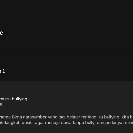
e
1
n 1
i isu bullying
ng
ma Bima narasumber yang lagi belajar tentang isu bullying, kita
h-langkah positif agar menuju dunia tanpa bully, dan perlunya me