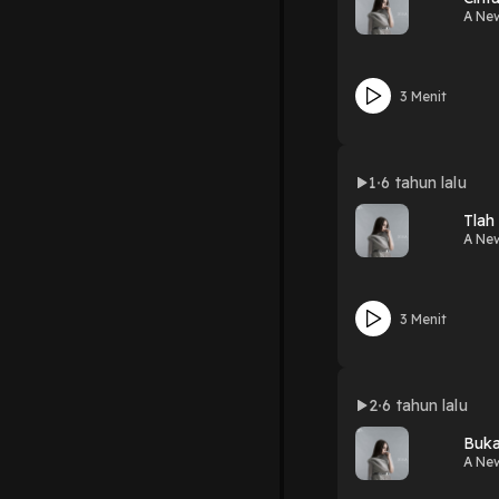
A Ne
3 Menit
1
6 tahun lalu
Tlah
A Ne
3 Menit
2
6 tahun lalu
Buk
A Ne