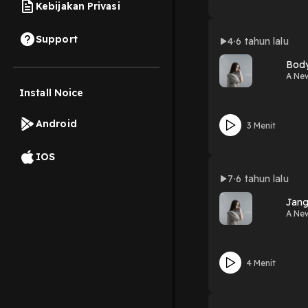
Kebijakan Privasi
Support
4
6 tahun lalu
Bod
A Ne
Install Noice
Android
3 Menit
IOS
7
6 tahun lalu
Jang
A Ne
4 Menit