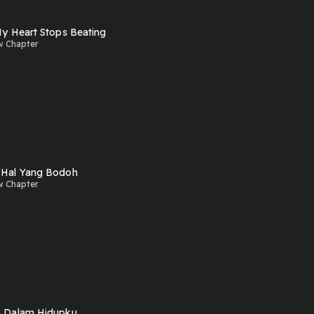
 My Heart Stops Beating
w Chapter
 Hal Yang Bodoh
w Chapter
a Dalam Hidupku