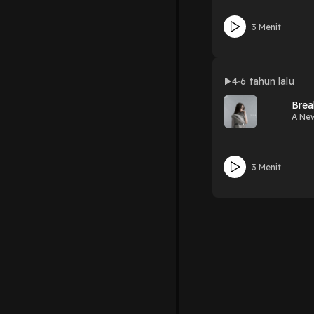
3 Menit
4
6 tahun lalu
Brea
A Ne
3 Menit