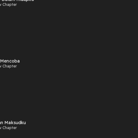
w Chapter
 Mencoba
w Chapter
an Maksudku
w Chapter