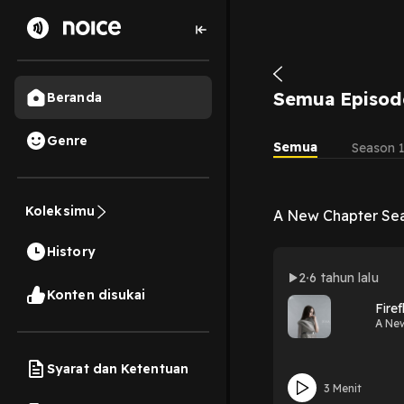
Semua Episod
Beranda
Genre
Semua
Season 
Koleksimu
A New Chapter Sea
History
2
6 tahun lalu
Konten disukai
Firef
A Ne
Syarat dan Ketentuan
3 Menit