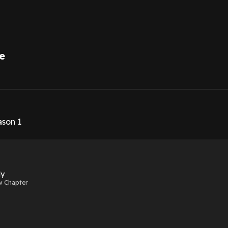
e
1
son 1
ly
w Chapter