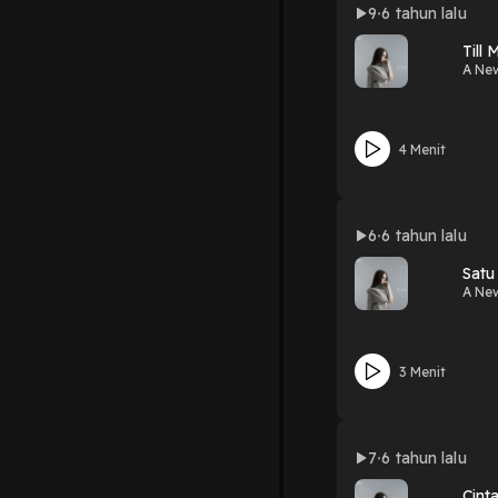
9
6 tahun lalu
Till
A Ne
4 Menit
6
6 tahun lalu
Satu
A Ne
3 Menit
7
6 tahun lalu
Cint