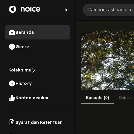
Beranda
Genre
Koleksimu
History
Konten disukai
Episode (0)
Details
Syarat dan Ketentuan