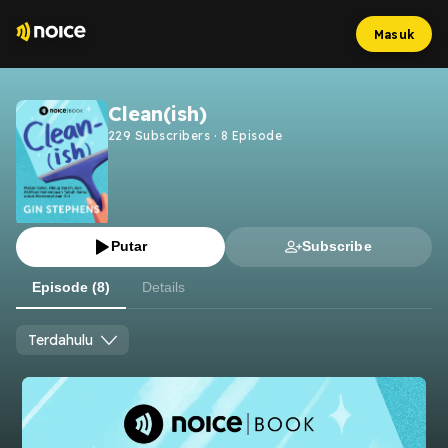
Masuk
Clean(ish)
229
Subscribers
·
8
Episode
Putar
Subscribe
Episode (8)
Details
Terdahulu