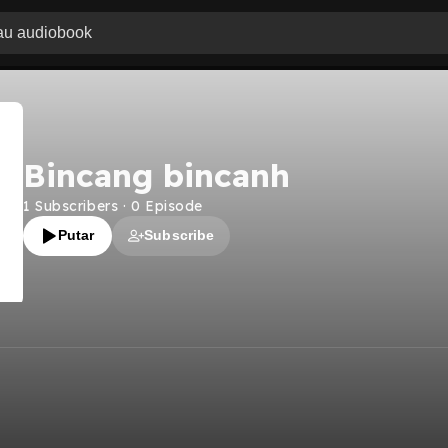
Bincang bincanh
1
Subscribers
·
0
Episode
Putar
Subscribe