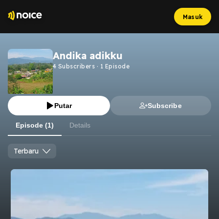
Masuk
Andika adikku
4
Subscribers
·
1
Episode
Putar
Subscribe
Episode (1)
Details
Terbaru