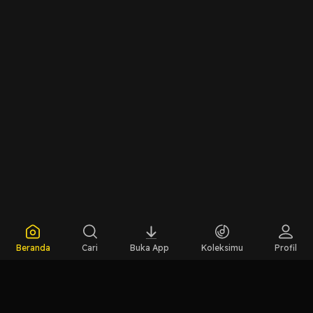
Beranda
Cari
Buka App
Koleksimu
Profil
Radio Suara Baumassepe
Radio Suara Baumassepe