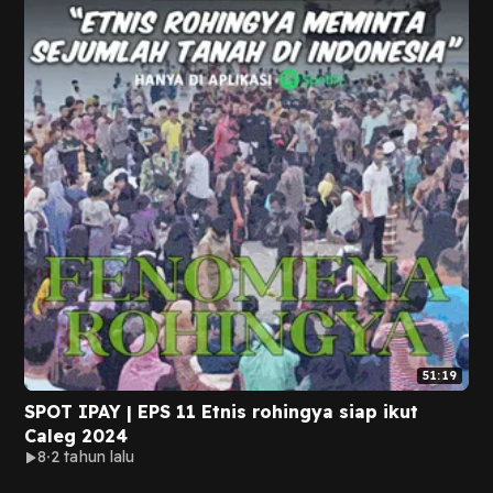
51:19
SPOT IPAY | EPS 11 Etnis rohingya siap ikut
Caleg 2024
8
2 tahun lalu