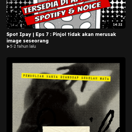
14:22
Spot Ipay | Eps 7 : Pinjol tidak akan merusak
image seseorang
5
2 tahun lalu