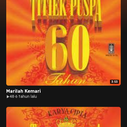
3:53
Marilah Kemari
48
6 tahun lalu