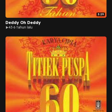
3:29
Deddy Oh Deddy
43
6 tahun lalu