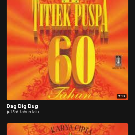
2:53
Dag Dig Dug
13
6 tahun lalu