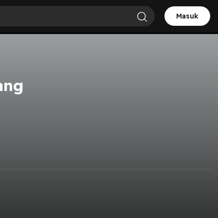
Masuk
ang