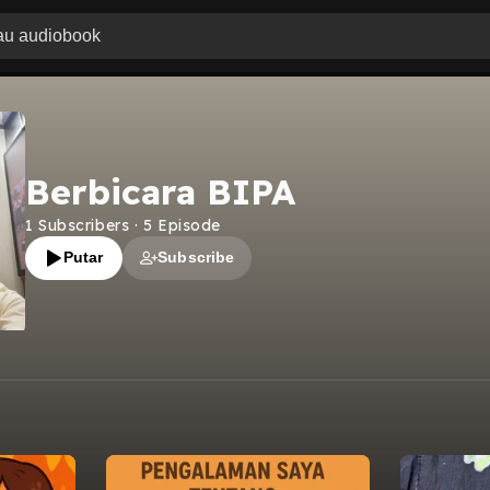
Berbicara BIPA
1
Subscribers
·
5
Episode
Putar
Subscribe