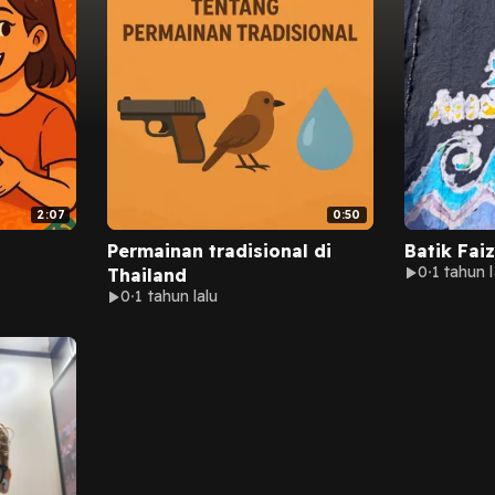
2:07
0:50
Permainan tradisional di
Batik Faiz
0
1 tahun l
Thailand
0
1 tahun lalu