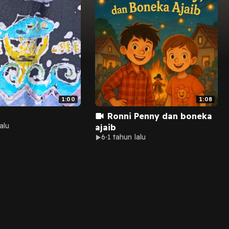
1:00
1:08
Ronni Penny dan boneka
alu
ajaib
6
1 tahun lalu