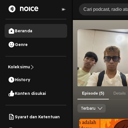
Beranda
Genre
Koleksimu
History
Konten disukai
Episode (5)
Details
Terbaru
Syarat dan Ketentuan