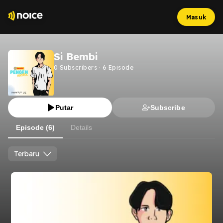
Masuk
Si Bembi
0
Subscribers
·
6
Episode
Putar
Subscribe
Episode (6)
Details
Terbaru