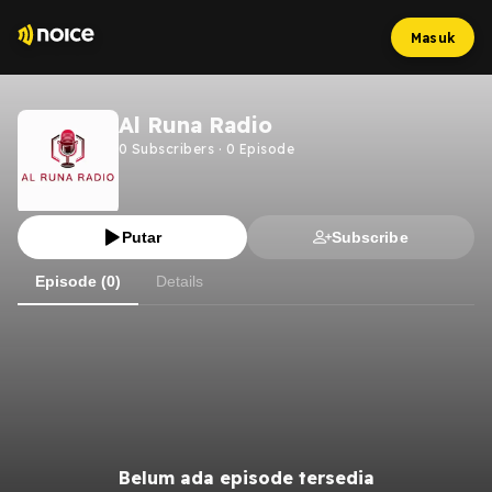
Masuk
Al Runa Radio
0
Subscribers
·
0
Episode
Putar
Subscribe
Episode (0)
Details
Belum ada episode tersedia