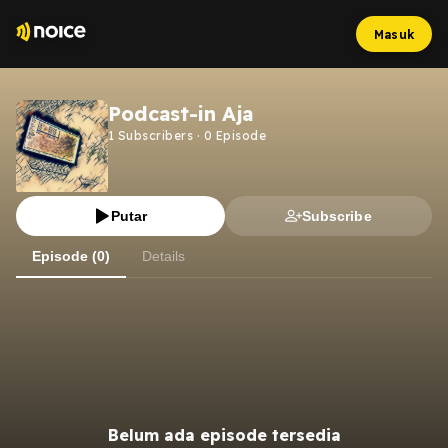
Masuk
Podcast-in Aja
1
Subscribers
·
0
Episode
Putar
Subscribe
Episode (0)
Details
Belum ada episode tersedia