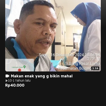
1:16
Makan enak yang g bikin mahal
10
1 tahun lalu
Rp
40.000