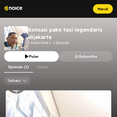
Masuk
Sensasi pake taxi legendaris
dijakarta
1
Subscribers
·
1
Episode
Putar
Subscribe
Episode (1)
Details
Terbaru