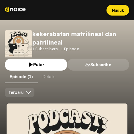
Masuk
kekerabatan matrilineal dan
patrilineal
1
Subscribers
·
1
Episode
Putar
Subscribe
Episode (1)
Details
Terbaru