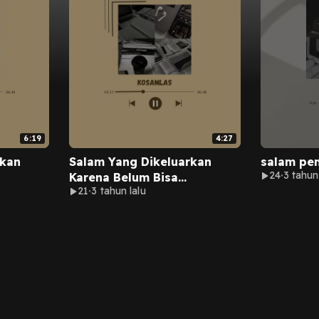
6:19
4:27
rkan
Salam Yang Dikeluarkan
salam pe
24
3 tahun
Karena Belum Bisa
21
3 tahun lalu
Mengatakann