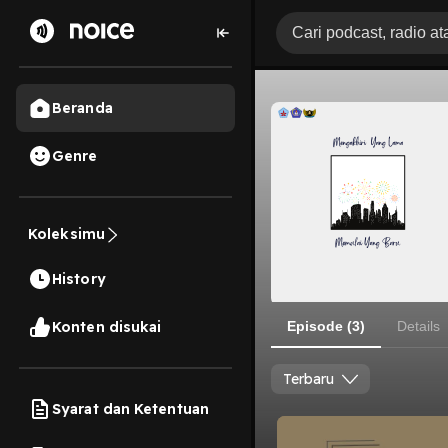
Beranda
Genre
Koleksimu
History
Konten disukai
Episode (3)
Details
Terbaru
Syarat dan Ketentuan