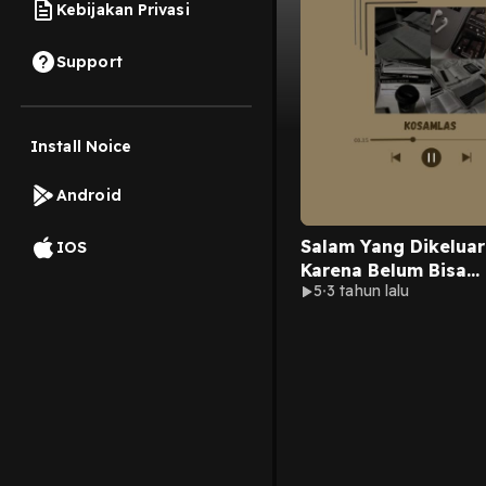
Kebijakan Privasi
Support
Install Noice
Android
Salam Yang Dikelua
IOS
Karena Belum Bisa
5
3 tahun lalu
Mengatakan