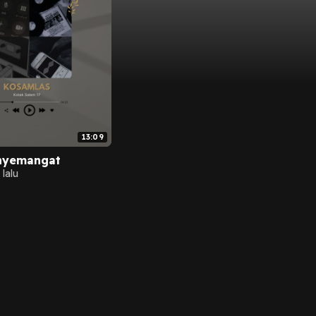
13:09
nyemangat
 lalu