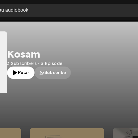
Kosam
3
Subscribers
·
3
Episode
Putar
Subscribe