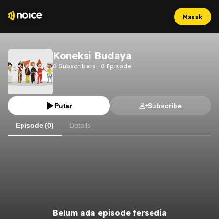
Masuk
Koneksi Budaya
0
Subscribers
·
0
Episode
Putar
Subscribe
Episode (0)
Details
Belum ada episode tersedia