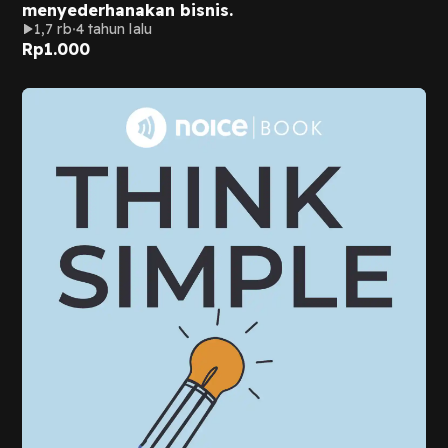
menyederhanakan bisnis.
1,7 rb
4 tahun lalu
Rp
1.000