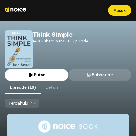
Masuk
Think Simple
460
Subscribers
·
10
Episode
Putar
Subscribe
Episode (10)
Details
Terdahulu