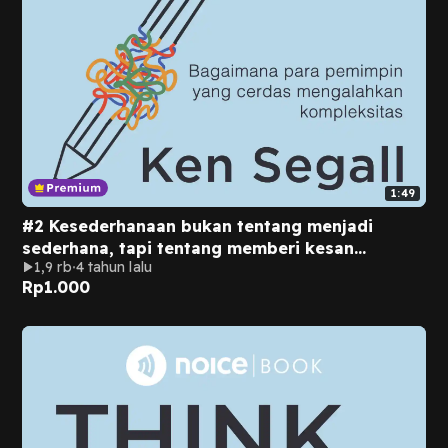
1:49
#2 Kesederhanaan bukan tentang menjadi
sederhana, tapi tentang memberi kesan
1,9 rb
4 tahun lalu
sederhana.
Rp
1.000