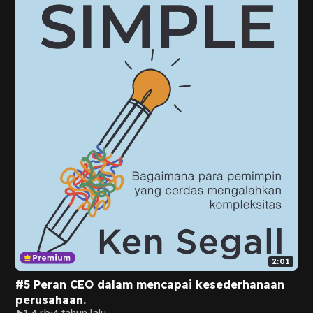
2:01
#5 Peran CEO dalam mencapai kesederhanaan
perusahaan.
1,4 rb
4 tahun lalu