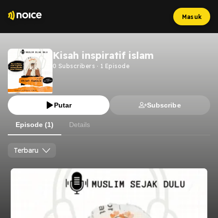
Masuk
Kisah inspiratif islam
0
Subscribers
·
1
Episode
Putar
Subscribe
Episode (1)
Details
Terbaru