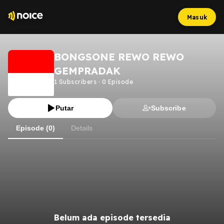
Masuk
BONGSONE REWO REWO
GEMPRADAK
1
Subscribers
·
0
Episode
Putar
Subscribe
Episode (0)
Details
Belum ada episode tersedia