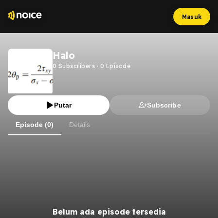
Masuk
Halo
0
Subscribers
·
0
Episode
Putar
Subscribe
Episode (0)
Details
Belum ada episode tersedia