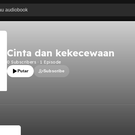
Cinta dan kekecewaan
0
Subscribers
·
1
Episode
Putar
Subscribe