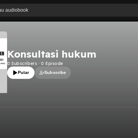
Konsultasi hukum
0
Subscribers
·
0
Episode
Putar
Subscribe