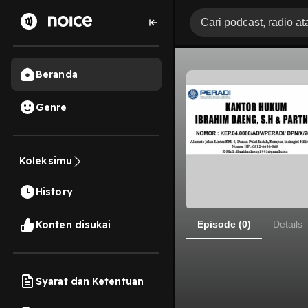
Beranda
Genre
Koleksimu
History
Konten disukai
Episode (0)
Details
Syarat dan Ketentuan