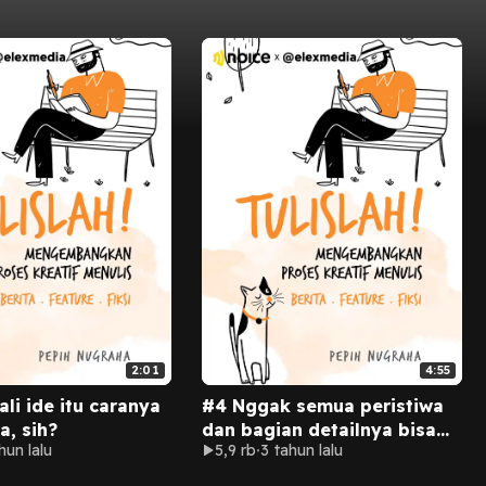
2:01
4:55
li ide itu caranya
#4 Nggak semua peristiwa
, sih?
dan bagian detailnya bisa
hun lalu
5,9 rb
3 tahun lalu
kamu masukin ke berita,
kamu harus memilah-