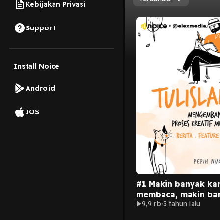
Kebijakan Privasi
Support
Install Noice
Android
IOS
#1 Makin banyak ka
membaca, makin ban
9,9 rb
3 tahun lalu
yang kamu dapat.