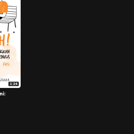
1:24
ni: