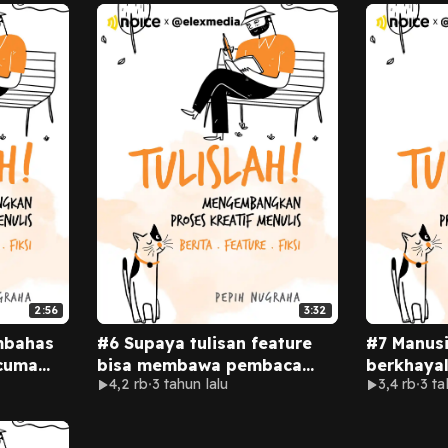
2:56
3:32
mbahas
#6 Supaya tulisan feature
#7 Manusi
 cuma
bisa membawa pembaca
berkhaya
4,2 rb
3 tahun lalu
3,4 rb
3 ta
ang
menyelami kisahnya, ada
membentu
poin-poin yang perlu kamu
kreatifnya
susun.
kepalanya