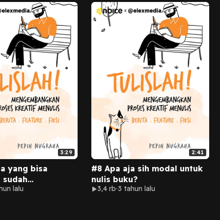
milahnya.
3:29
2:41
a yang bisa
#8 Apa aja sih modal untuk
l sudah
nulis buku?
hun lalu
3,4 rb
3 tahun lalu
k tulisan
 sendiri di
.