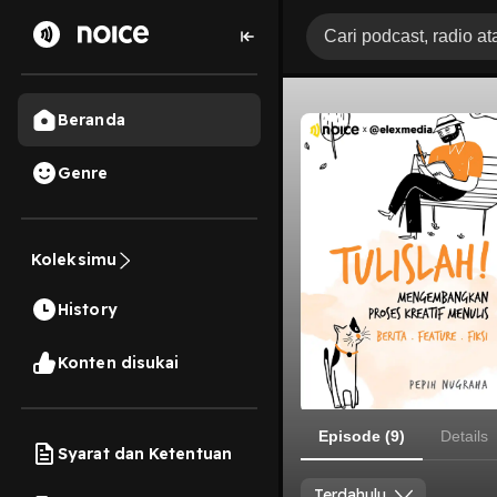
Beranda
Genre
Koleksimu
History
Konten disukai
Episode (9)
Details
Syarat dan Ketentuan
Terdahulu