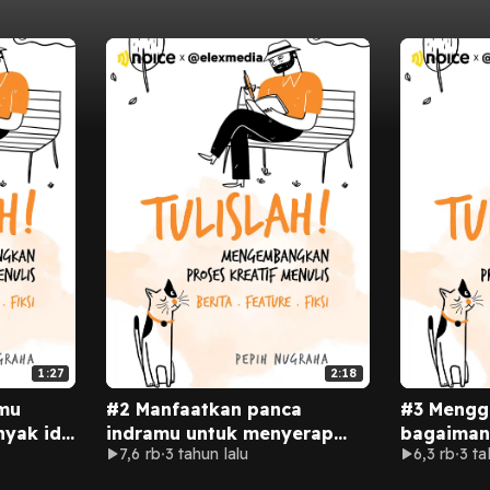
1:27
2:18
mu
#2 Manfaatkan panca
#3 Mengga
yak ide
indramu untuk menyerap
bagaimana
7,6 rb
3 tahun lalu
6,3 rb
3 ta
ribuan informasi.