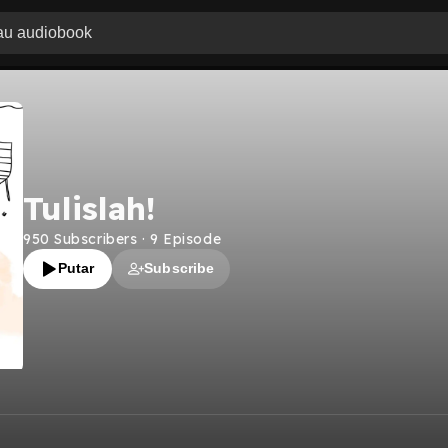
Tulislah!
950
Subscribers
·
9
Episode
Putar
Subscribe