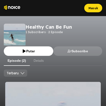
Masuk
Healthy Can Be Fun
1
Subscribers
·
2
Episode
Putar
Subscribe
Episode (2)
Details
Terbaru