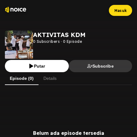
Masuk
AKTIVITAS KDM
0
Subscribers
·
0
Episode
Putar
Subscribe
Episode (0)
Details
Belum ada episode tersedia