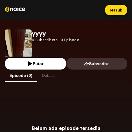
Masuk
yyyy
0
Subscribers
·
0
Episode
Putar
Subscribe
Episode (0)
Details
Belum ada episode tersedia