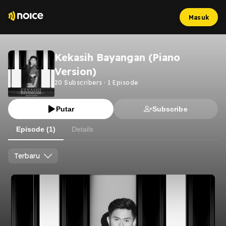
Masuk
Kekasih Bayangan (Piano
Version)
20
Subscribers
·
1
Episode
Putar
Subscribe
Episode (1)
Details
Terbaru