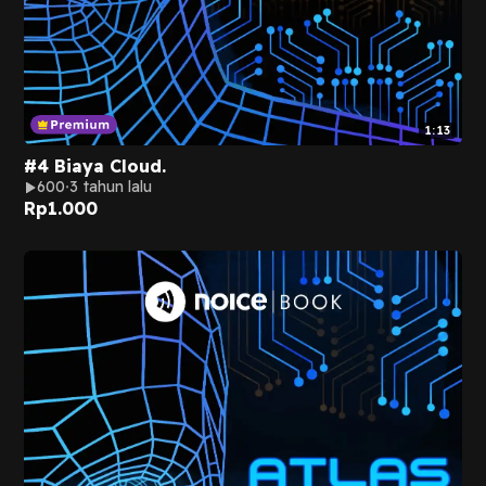
1:13
#4 Biaya Cloud.
600
3 tahun lalu
Rp
1.000