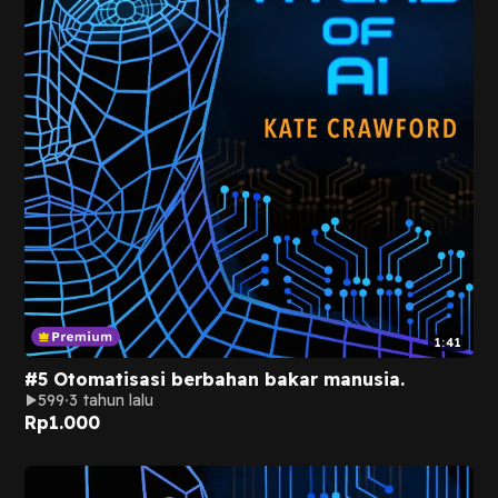
1:41
#5 Otomatisasi berbahan bakar manusia.
599
3 tahun lalu
Rp
1.000