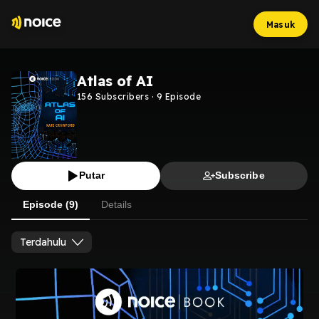
Masuk
Atlas of AI
156
Subscribers
·
9
Episode
Putar
Subscribe
Episode (9)
Details
Terdahulu