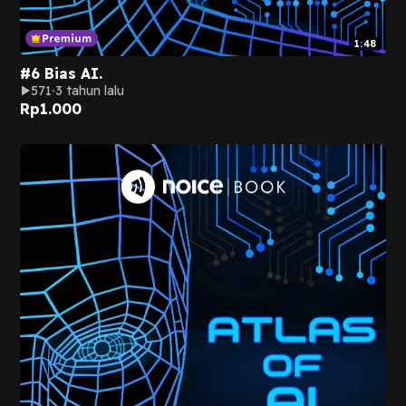
1:48
#6 Bias AI.
571
3 tahun lalu
Rp
1.000