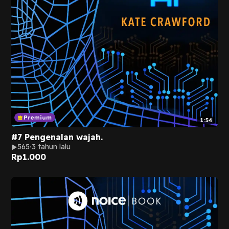
1:54
#7 Pengenalan wajah.
565
3 tahun lalu
Rp
1.000