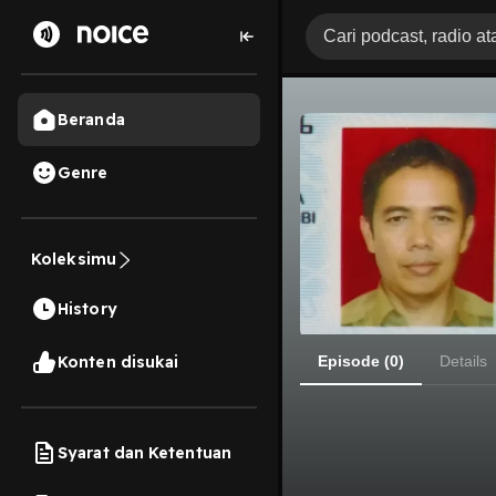
Beranda
Genre
Koleksimu
History
Konten disukai
Episode (0)
Details
Syarat dan Ketentuan