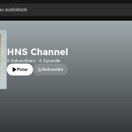
HNS Channel
0
Subscribers
·
0
Episode
Putar
Subscribe