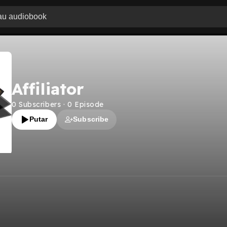
Affiliator
0
Subscribers
·
0
Episode
Putar
Subscribe