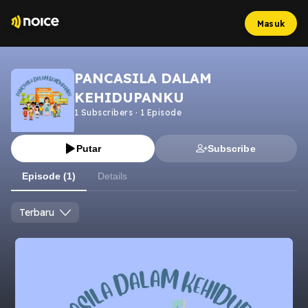
Masuk
PANCASILA DALAM
KEHIDUPANKU
1
Subscribers
·
1
Episode
Putar
Subscribe
Episode (1)
Details
Terbaru