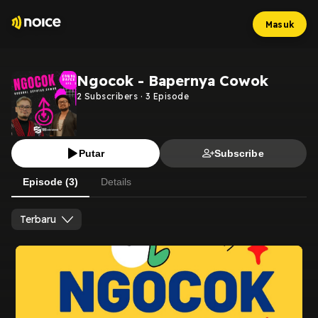
Masuk
Ngocok - Bapernya Cowok
2
Subscribers
·
3
Episode
Putar
Subscribe
Episode (3)
Details
Terbaru