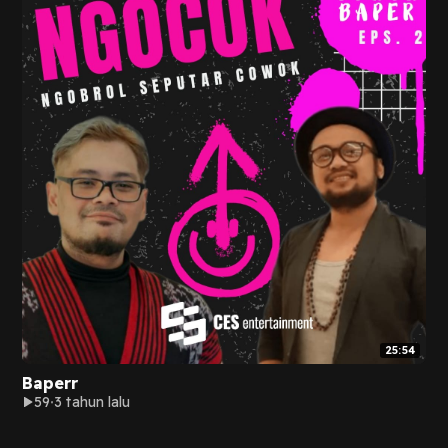
25:54
Baperr
59
3 tahun lalu