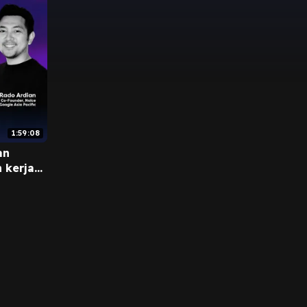
1:59:08
an
 kerja