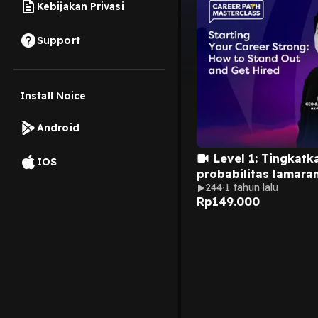
Kebijakan Privasi
Support
Install Noice
Android
Level 1: Tingkatk
IOS
probabilitas lamaran
244
1 tahun lalu
kamu diterima
Rp
149.000