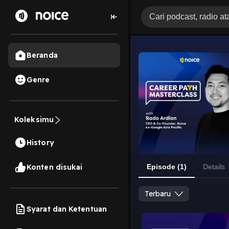
Beranda
Genre
Koleksimu
History
Konten disukai
Episode (1)
Details
Terbaru
Syarat dan Ketentuan