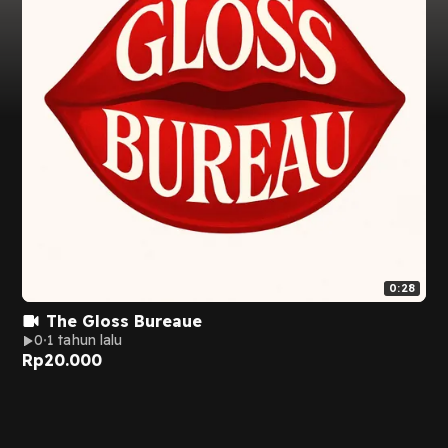
0:28
The Gloss Bureaue
0
1 tahun lalu
Rp
20.000