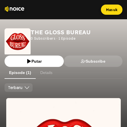
Masuk
THE GLOSS BUREAU
0
Subscribers
·
1
Episode
Putar
Subscribe
Episode (1)
Details
Terbaru