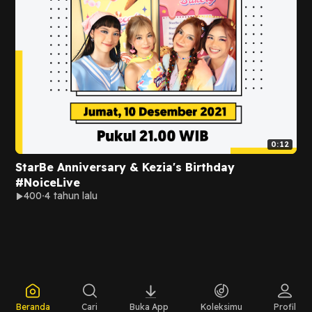
0:12
StarBe Anniversary & Kezia's Birthday
#NoiceLive
400
4 tahun lalu
Beranda
Cari
Buka App
Koleksimu
Profil