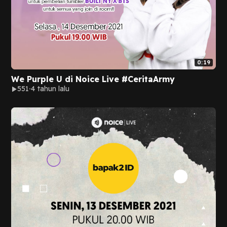
0:19
We Purple U di Noice Live #CeritaArmy
551
4 tahun lalu