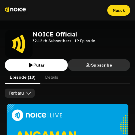
Masuk
NOICE Official
32.12 rb
Subscribers
·
19
Episode
Putar
Subscribe
Episode (19)
Details
Terbaru