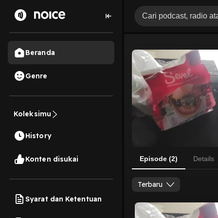
Beranda
Genre
Koleksimu
History
Konten disukai
Episode (2)
Details
Terbaru
Syarat dan Ketentuan